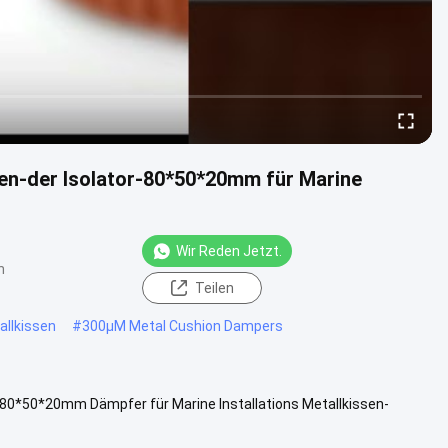
en-der Isolator-80*50*20mm für Marine
Wir Reden Jetzt.
n
Teilen
llkissen
#
300μM Metal Cushion Dampers
l80*50*20mm Dämpfer für Marine Installations Metallkissen-
fer sind für ...
Weitere Informationen