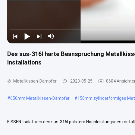
Des sus-316l harte Beanspruchung Metallkiss
Installations
Metallkissen-Dämpfer
2023-05-25
8604 Ansichte
#
650mm Metallkissen-Dämpfer
#
150mm zylinderförmiges Meta
KISSEN-Isolatoren des sus-316l polstern Hochleistungsdes metal
Dämpfer-Beschreibung Kundenspezifische Kissenschwingungsdämp