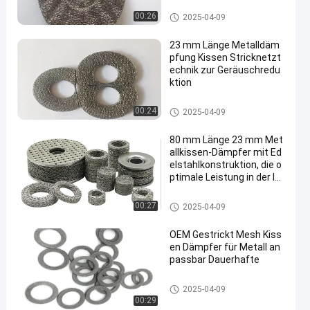
m
Metallkissen-Dämpfer
00:26
2025-04-09
23 mm Länge Metalldäm
pfung Kissen Stricknetzt
echnik zur Geräuschredu
ktion
Metallkissen-Dämpfer
00:24
2025-04-09
80 mm Länge 23 mm Met
allkissen-Dämpfer mit Ed
elstahlkonstruktion, die o
ptimale Leistung in der In
dustrie gewährleisten
Metallkissen-Dämpfer
00:27
2025-04-09
OEM Gestrickt Mesh Kiss
en Dämpfer für Metall an
passbar Dauerhafte
Metallkissen-Dämpfer
2025-04-09
00:29