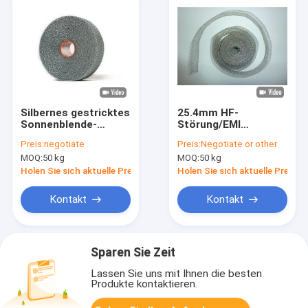
Silbernes gestricktes
25.4mm HF-
Sonnenblende-
Störung/EMI
Filetarbeit Soem
Shielding Tape Monel
Preis:
negotiate
Preis:
Negotiate or other
Draht-Mesh Tapes
Knitted-Draht Mesh
MOQ:
50 kg
MOQ:
50 kg
2m 3m 200m im
Tubing
Freien für die
Holen Sie sich aktuelle Preis
Holen Sie sich aktuelle Preis
Landwirtschaft
Kontakt
Kontakt
Sparen Sie Zeit
Lassen Sie uns mit Ihnen die besten
Produkte kontaktieren.