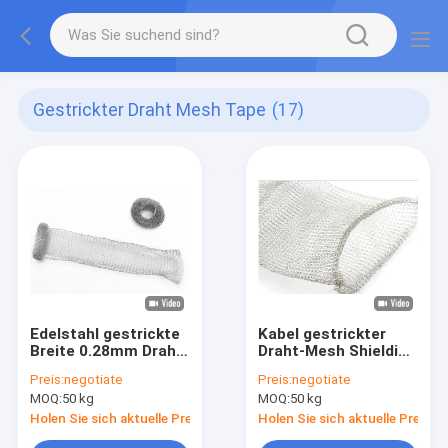
Gestrickter Draht Mesh Tape
(17)
Edelstahl gestrickte
Kabel gestrickter
Breite 0.28mm Draht-
Draht-Mesh Shielding
Mesh Tape Rolls
Stainless Steel
Preis:
negotiate
Preis:
negotiate
30mm besonders
Corrosions-
MOQ:
50 kg
MOQ:
50 kg
angefertigt zur
Widerstand
Schädlingsbekämpfung
Holen Sie sich aktuelle Preis
Holen Sie sich aktuelle Preis