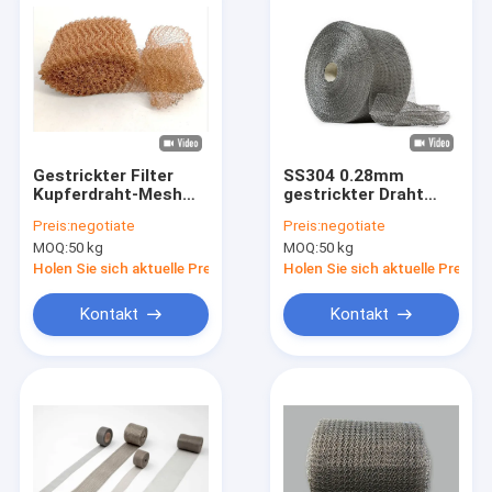
Gestrickter Filter
SS304 0.28mm
Kupferdraht-Mesh
gestrickter Draht
Tapes 0.23mm
Mesh Tape Roll Width
Preis:
negotiate
Preis:
negotiate
100mm Breiten-95%
200mm für flüssigen
MOQ:
50 kg
MOQ:
50 kg
Filter
Holen Sie sich aktuelle Preis
Holen Sie sich aktuelle Preis
Kontakt
Kontakt
Startseite
Produkte
VR Show