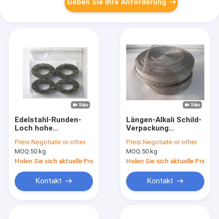
Geben Sie Ihre Anforderung
Edelstahl-Runden-
Längen-Alkali Schild-
Loch hohe
Verpackung
Präzisions-
gestricktes Draht-
Preis:
Negotiate or other
Preis:
Negotiate or other
gestricktes Draht-
Mesh Widths 28mm
MOQ:
50 kg
MOQ:
50 kg
Mesh Tapes 25mm
30m/Hitzebeständigkeit
Holen Sie sich aktuelle Preis
Holen Sie sich aktuelle Preis
Kontakt
Kontakt