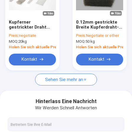
Über uns
Fabrik Tour
Kupferner
0.12mm gestrickte
gestrickter Draht
Breite Kupferdraht-
Qualitätskontrolle
Mesh Tape Width 10-
Mesh Tapes 100mm
Preis:
negotiate
Preis:
Negotiate or other
500mm 37mm 38mm
für Filter
MOQ:
20kg
MOQ:
50 kg
Dia Sample Available
Kontakt
Holen Sie sich aktuelle Preis
Holen Sie sich aktuelle Preis
Nachrichten
Kontakt
Kontakt
Fälle
Sehen Sie mehr an
Gestrickter Maschendraht
Hinterlass Eine Nachricht
Wir Werden Schnell Antworten
Gestrickter Draht Mesh Gasket
Komprimierter gestrickter Maschendraht