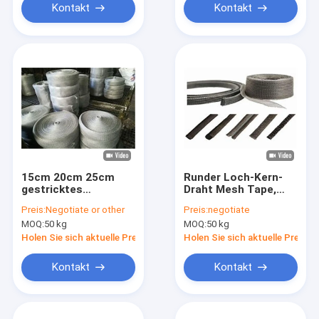
Kontakt
Kontakt
15cm 20cm 25cm
Runder Loch-Kern-
gestricktes
Draht Mesh Tape,
unregelmäßiges Loch
Monel, der Mesh
Preis:
Negotiate or other
Preis:
negotiate
Draht-Mesh Tapes
Tape 0.08-0.55mm
MOQ:
50 kg
MOQ:
50 kg
SS304
abschirmt
Holen Sie sich aktuelle Preis
Holen Sie sich aktuelle Preis
Kontakt
Kontakt