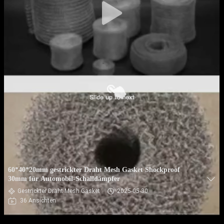
60*40*20mm gestrickter Draht Mesh Gasket Shockproof
30mm für Automobil-Schalldämpfer
Gestrickter Draht Mesh Gasket
2025-05-30
36 Ansichten