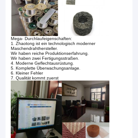
Draht Mesh Washer
produzieren.
Edelstahl-Reinigungsball
Gestrickter Draht Mesh Tape
Mega- Durchlaufeigenschaften:
1. Zhaotong ist ein technologisch moderner
Metallkissen-Dämpfer
Maschendrahthersteller.
Wir haben reiche Produktionserfahrung.
gestricktes Maschengewebe
Wir haben zwei Fertigungsstraßen.
4. Moderne Geflechtausrüstung.
5. Komplette Überwachungsanlage.
Kupferne gestrickte Masche
6. Kleiner Fehler
7. Qualität kommt zuerst
Drahtgewebe-Maschendraht
Maschenauflagendemister
Aluminiumfolie-Masche
Aluminiumfilter-Masche