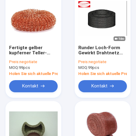
Fertigte gelber
Runder Loch-Form
kupferner Teller-
Gewirkt Drahtnetz
Wäscher 90g ZT für
Filter ideal für
Preis:
negotiate
Preis:
negotiate
starke Küchen-
Industrie 14mm
MOQ:
99pcs
MOQ:
99pcs
Geräte besonders an
Durchmesser
Holen Sie sich aktuelle Preis
Holen Sie sich aktuelle Preis
Kontakt
Kontakt