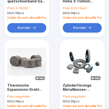
quetschverband Gas-
Höhe 3-150mm
Über uns
flüssigen Filter des
Draht-Mesh Gasket
Preis:
5-15USD
Preis:
0.25-15usd
Maschendraht-
Ods 65mm für die
MOQ:
99pcs
MOQ:
99pcs
0.20mm- 0.28mm
Dämpfung
Fabrik Tour
Holen Sie sich aktuelle Preis
Holen Sie sich aktuelle Preis
Qualitätskontrolle
Kontakt
Kontakt
Kontakt
Nachrichten
Fälle
Gestrickter Maschendraht
Thermische
Zylinderförmige
Expansions-Draht
Metallkissen-
Gestrickter Draht Mesh Gasket
Mesh Spring Washers
Dämpfer Dia.2-
Preis:
negotiate
Preis:
negotiate
Vibration Absorbing
100mm 50G Dichte
Komprimierter gestrickter Maschendraht
MOQ:
99pcs
MOQ:
99pcs
kundengebundenes
Soem
Holen Sie sich aktuelle Preis
Holen Sie sich aktuelle Preis