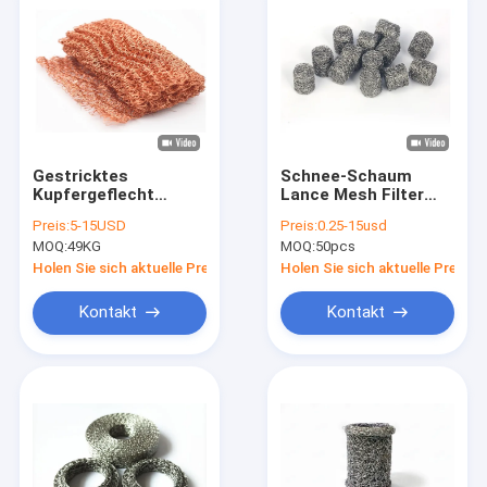
Gestricktes
Schnee-Schaum
Kupfergeflecht
Lance Mesh Filter
100mm Breite
des 14*10mm
Preis:
5-15USD
Preis:
0.25-15usd
14*5mm
MOQ:
49KG
MOQ:
50pcs
komprimierter
gestrickter
Holen Sie sich aktuelle Preis
Holen Sie sich aktuelle Preis
Maschendraht-
1.1mm
Kontakt
Kontakt