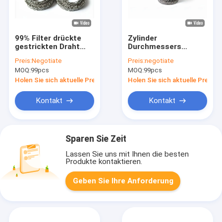
99% Filter drückte
Zylinder
gestrickten Draht
Durchmessers
Mesh Size
40*20mm strickte
Preis:
Negotiate
Preis:
negotiate
Customized Sample
Draht-Auspuff
MOQ:
99pcs
MOQ:
99pcs
Available zusammen,
beständigen Mesh
den Soem annehmen
Gasket Support
Holen Sie sich aktuelle Preis
Holen Sie sich aktuelle Preis
Rings Alkali
Kontakt
Kontakt
Sparen Sie Zeit
Lassen Sie uns mit Ihnen die besten
Produkte kontaktieren.
Geben Sie Ihre Anforderung