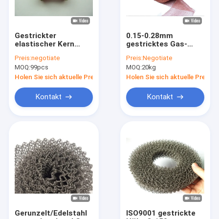
Gestrickter
0.15-0.28mm
elastischer Kern
gestricktes Gas-
plattiertes ISO9001
flüssiges Filter-Mesh
Preis:
negotiate
Preis:
Negotiate
Draht-Mesh Washer
Abrasions-
MOQ:
99pcs
MOQ:
20kg
Stainless Steel Wires
Widerstand Soem
0.12mm 35mm
Holen Sie sich aktuelle Preis
Holen Sie sich aktuelle Preis
Kontakt
Kontakt
Startseite
Produkte
VR Show
Gerunzelt/Edelstahl
ISO9001 gestrickte