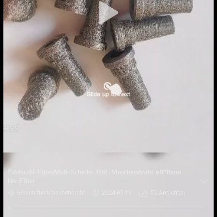
Edelstahl-FilterMult-Schicht-316L Maschendraht φ8*8mm
für Filter
Gesinterter Maschendraht
2024-05-19
52 Ansichten