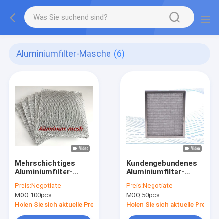
Aluminiumfilter-Masche
(6)
Mehrschichtiges
Kundengebundenes
Aluminiumfilter-
Aluminiumfilter-
Masche Soem
Maschen-Medien-
Preis:
Negotiate
Preis:
Negotiate
drückte
Metallrahmen
MOQ:
100pcs
MOQ:
50pcs
Bienenwaben-
Soem/ODM für
Belüftungsöffnungs-
Heizung
Holen Sie sich aktuelle Preis
Holen Sie sich aktuelle Preis
Silber-Farbe