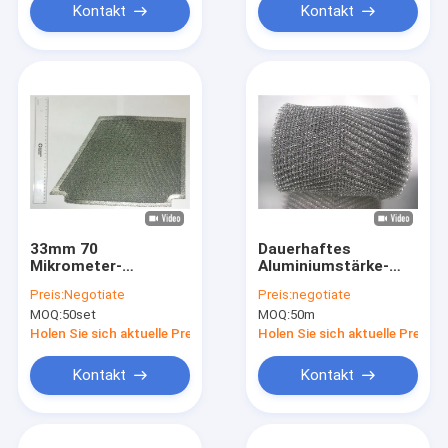
zusammen
Kontakt
Kontakt
33mm 70
Dauerhaftes
Mikrometer-
Aluminiumstärke-
Aluminium- Metall-
Band filter-Mesh
Preis:
Negotiate
Preis:
negotiate
Mesh Multi Layers
Microwave Ovens
MOQ:
50set
MOQ:
50m
For Kitchen-
0.05mm wie Faden
Ventilator
Holen Sie sich aktuelle Preis
Holen Sie sich aktuelle Preis
Kontakt
Kontakt