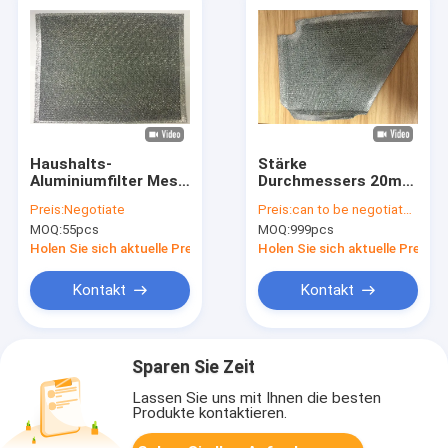
Haushalts-
Stärke
Aluminiumfilter Mesh
Durchmessers 20mm
Roll Various Layers
der ZT-
Preis:
Negotiate
Preis:
can to be negotiated
White fertigte ODM
Aluminiumfilter-
MOQ:
55pcs
MOQ:
999pcs
ohne Rahmen
Maschen-80mm für
besonders an
Küchen-
Holen Sie sich aktuelle Preis
Holen Sie sich aktuelle Preis
Ventilator/Erdöl-
Filter
Kontakt
Kontakt
Sparen Sie Zeit
Lassen Sie uns mit Ihnen die besten
Produkte kontaktieren.