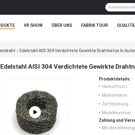
ODUKTE
VR SHOW
ÜBER UNS
FABRIK TOUR
QUALIT
hendraht
Edelstahl AISI 304 Verdichtete Gewirkte Drahtnetze In Au
Edelstahl AISI 304 Verdichtete Gewirkte Drah
Produktdetails:
Herkunftsort:
Markenname:
Zertifizierung:
Modellnummer:
Zahlung und Vers
Min Bestellmeng