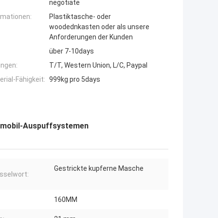
negotiate
rmationen:
Plastiktasche- oder
woodednkasten oder als unsere
Anforderungen der Kunden
über 7-10days
ngen:
T/T, Western Union, L/C, Paypal
ial-Fähigkeit:
999kg pro 5days
tomobil-Auspuffsystemen
Gestrickte kupferne Masche
sselwort:
160MM