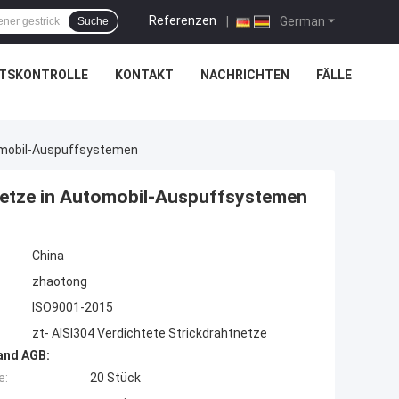
Referenzen
|
German
Suche
ÄTSKONTROLLE
KONTAKT
NACHRICHTEN
FÄLLE
tomobil-Auspuffsystemen
tnetze in Automobil-Auspuffsystemen
China
zhaotong
ISO9001-2015
zt- AISI304 Verdichtete Strickdrahtnetze
and AGB:
e:
20 Stück