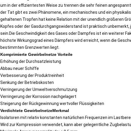
um in der effizientesten Weise zu trennen die sehr feinen angespan
der Tat gibt es zwei Phänomene, ein mechanisches und ein physikalisc
gehaltenen Tropfen hat keine Relation mit der unendlich größeren G
Kopfes oder der Gasdurchgangswiderstand ist praktisch unbemerkt, j
sein.Die Geschwindigkeit des Gases oder Dampfes ist ein weiterer Fakto
höchste Wirkungsgrad eines Dämpfers wird erreicht, wenn die Gesch
bestimmten Grenzwerten liegt.
Komprimierte Gewirbelnetze Vorteile
Erhöhung der Durchsatzleistung
Abbau neuer Schiffe
Verbesserung der Produktreinheit
Senkung der Betriebskosten
Verringerung der Umweltverschmutzung
Verringerung der Korrosion nachgelagert
Steigerung der Rückgewinnung wertvoller Flüssigkeiten
Verdichtete Gewirbelnetze
Merkmal
Isolatoren mit relativ konstanten natürlichen Frequenzen im Lastberei
Wird zur Kompression verwendet, kann aber gelegentliche Zugbelas