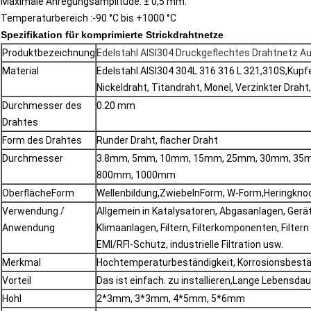
Maximale Anregungsamplitude: ± 0,5 mm.
Temperaturbereich :-90 °C bis +1000 °C
Spezifikation für komprimierte Strickdrahtnetze
Produktbezeichnung
Edelstahl AISI304 Druckgeflechtes Drahtnetz
Material
Edelstahl AISI304 304L 316 316 L 321,310S,Kupfe
Nickeldraht, Titandraht, Monel, Verzinkter Draht
Durchmesser des
0.20 mm
Drahtes
Form des Drahtes
Runder Draht, flacher Draht
Durchmesser
3.8mm, 5mm, 10mm, 15mm, 25mm, 30mm, 35
800mm, 1000mm
Oberfläche
Form
Wellenbildung
,
Zwiebeln
Form, W-Form,
Heringkno
Verwendung /
Allgemein in Katalysatoren, Abgasanlagen, Ge
Anwendung
Klimaanlagen, Filtern, Filterkomponenten, Filter
EMI/RFI-Schutz, industrielle Filtration usw.
Merkmal
Hochtemperaturbeständigkeit, Korrosionsbeständ
Vorteil
Das ist einfach.
zu
installieren
,Lange Lebensdau
Hohl
2*3mm, 3*3mm, 4*5mm, 5*6mm