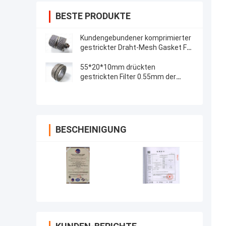
BESTE PRODUKTE
Kundengebundener komprimierter
gestrickter Draht-Mesh Gasket For
Car Air-Auspuff-Schalldämpfer
55*20*10mm drückten
gestrickten Filter 0.55mm der
Metalldraht-Maschen-99%
zusammen
BESCHEINIGUNG