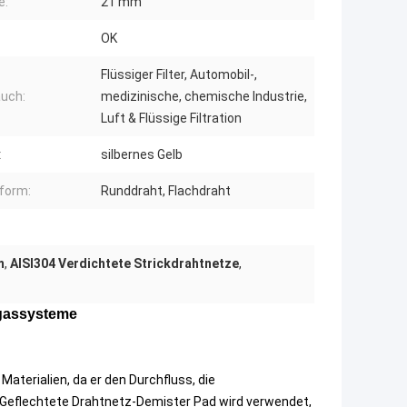
e:
21 mm
OK
Flüssiger Filter, Automobil-,
uch:
medizinische, chemische Industrie,
Luft & Flüssige Filtration
:
silbernes Gelb
form:
Runddraht, Flachdraht
m
,
AISI304 Verdichtete Strickdrahtnetze
,
bgassysteme
Materialien, da er den Durchfluss, die
t.Geflechtete Drahtnetz-Demister Pad wird verwendet,