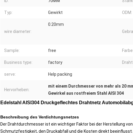
ID:
70MM
Stärk
Typ:
Gewirkt
ODM:
0.20mm
wire diameter:
Gebra
Sample:
free
Farbe
Business type:
factory
Draht
serve:
Help packing
mit einem Durchmesser von mehr als 20 m
Hervorheben:
Gewirkel aus rostfreiem Stahl AISI 304
Edelstahl AISI304 Druckgeflechtes Drahtnetz Automobila
Beschreibung des Verdichtungsnetzes
Der Drahtdurchmesser ist ein wichtiger Faktor bei der Herstellung von 
Schmutzfestigkeit, den Druckabfall und die Kosten direkt beeinfluss