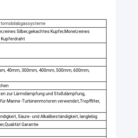
 Automobilabgassysteme
r,reines Silber,gekachtes Kupfer,Monel,reines
, Kupferdraht
mm, 40mm, 300mm, 400mm, 500mm, 600mm,
chen
räten zur Lärmdämpfung und Stoßdämpfung,
n für Marine-Turbinenmotoren verwendet,Tropffilter,
igkeit, Säure- und Alkalibeständigkeit, langlebig
er,
Qualität
Garantie