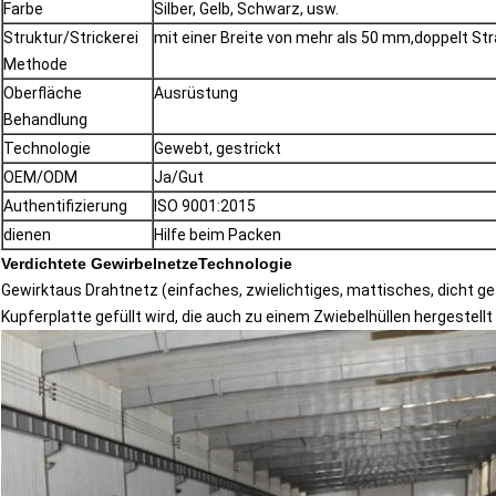
Farbe
Silber, Gelb, Schwarz, usw.
Struktur
/
Strickerei
mit einer Breite von mehr als 50 mm,
doppelt
Str
Methode
Oberfläche
Ausrüstung
Behandlung
Technologie
Gewebt, gestrickt
OEM/ODM
Ja/Gut
Authentifizierung
ISO 9001:2015
dienen
Hilfe beim Packen
Verdichtete Gewirbelnetze
Technologie
Gewirkt
aus Drahtnetz (einfaches, zwielichtiges, mattisches, dicht ge
Kupferplatte gefüllt wird, die auch zu einem Zwiebelhüllen hergestell