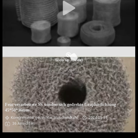
Fein verarbeitete SS winden sich gedrehte Graphitdichtung
45*50*36mm
Komprimierter gestrickter Maschendraht
2024-05-19
36 Ansichten