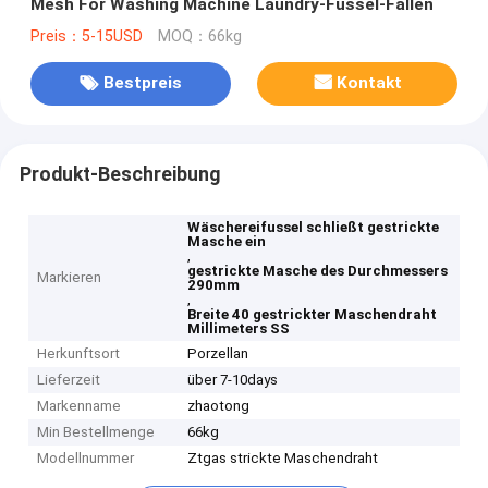
Mesh For Washing Machine Laundry-Fussel-Fallen
Preis：5-15USD
MOQ：66kg
Bestpreis
Kontakt
Produkt-Beschreibung
Wäschereifussel schließt gestrickte
Masche ein
,
gestrickte Masche des Durchmessers
Markieren
290mm
,
Breite 40 gestrickter Maschendraht
Millimeters SS
Herkunftsort
Porzellan
Lieferzeit
über 7-10days
Markenname
zhaotong
Min Bestellmenge
66kg
Modellnummer
Ztgas strickte Maschendraht