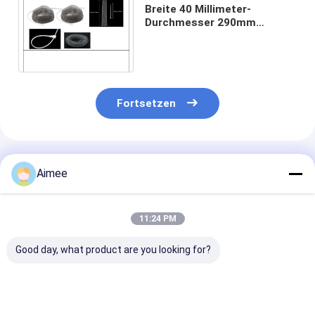
Breite 40 Millimeter-
Durchmesser 290mm
strickte Mesh For Washing
Machine Laundry-Fussel-
Fallen
Fortsetzen
Empfohlene Produkte
Aimee
11:24 PM
Good day, what product are you looking for?
Auspuffdichtungen
Ganzmetallmaschen-
Voller Edelstah
aus gestricktem
Edelstahl-
gestrickter