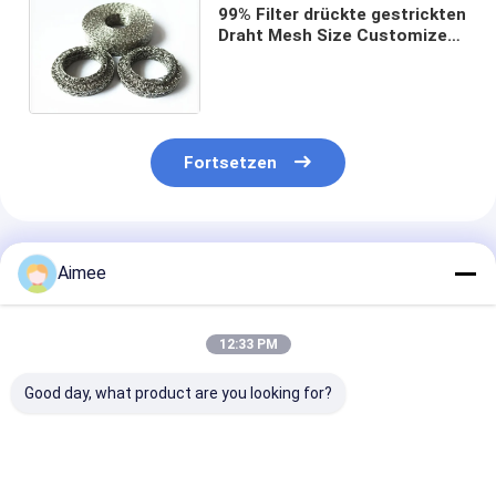
99% Filter drückte gestrickten
Draht Mesh Size Customized
Sample Available zusammen,
den Soem annehmen
Fortsetzen
Empfohlene Produkte
Aimee
12:33 PM
Good day, what product are you looking for?
Flexibles 20 x 60 mm
Vielseitiges,
Korrosionsbes
dickes, gestricktes
kompaktes
komprimiertes