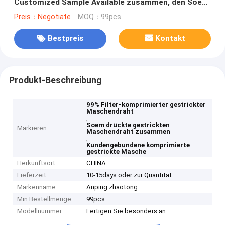
Customized Sample Available zusammen, den Soem
annehmen
Preis：Negotiate
MOQ：99pcs
Bestpreis
Kontakt
Produkt-Beschreibung
99% Filter-komprimierter gestrickter
Maschendraht
,
Soem drückte gestrickten
Markieren
Maschendraht zusammen
,
Kundengebundene komprimierte
gestrickte Masche
Herkunftsort
CHINA
Lieferzeit
10-15days oder zur Quantität
Markenname
Anping zhaotong
Min Bestellmenge
99pcs
Modellnummer
Fertigen Sie besonders an