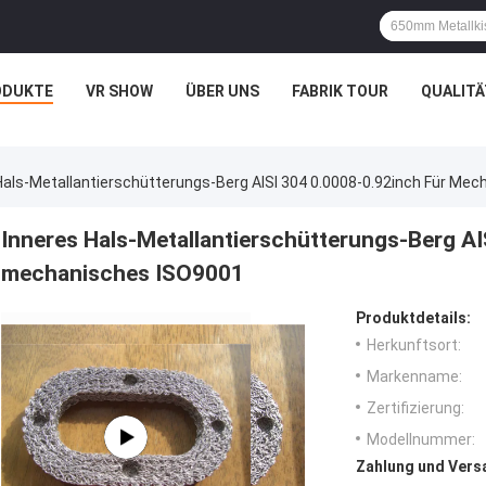
ODUKTE
VR SHOW
ÜBER UNS
FABRIK TOUR
QUALIT
Hals-Metallantierschütterungs-Berg AISI 304 0.0008-0.92inch Für Me
Inneres Hals-Metallantierschütterungs-Berg AI
mechanisches ISO9001
Produktdetails:
Herkunftsort:
Markenname:
Zertifizierung:
Modellnummer:
Zahlung und Vers