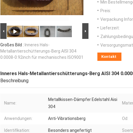
Min Bestellmeng
Preis:
Verpackung Info
Lieferzeit:
Zahlungsbedingu
Großes Bild :
Inneres Hals-
Versorgungsmater
Metallantierschütterungs-Berg AISI 304
Kontakt
0.0008-0.92inch für mechanisches ISO9001
Inneres Hals-Metallantierschütterungs-Berg AISI 304 0.00
Beschreibung
Metallkissen-Dämpfer Edelstahl Aisi
Name:
Mater
304
Anwendungen:
Anti-Vibrationsberg
Od:
Identifikation:
Besonders angefertigt
Soem