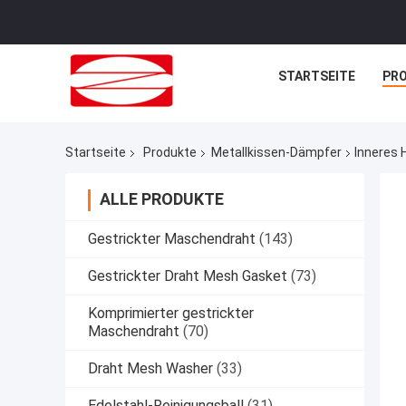
STARTSEITE
PR
Startseite
Produkte
Metallkissen-Dämpfer
Inneres 
ALLE PRODUKTE
Gestrickter Maschendraht
(143)
Gestrickter Draht Mesh Gasket
(73)
Komprimierter gestrickter
Maschendraht
(70)
Draht Mesh Washer
(33)
Edelstahl-Reinigungsball
(31)