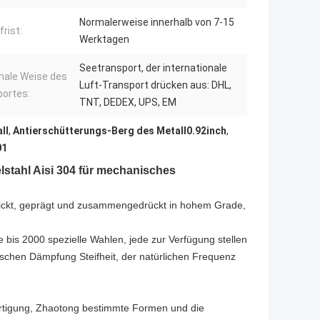
Normalerweise innerhalb von 7-15
frist:
Werktagen
Seetransport, der internationale
nale Weise des
Luft-Transport drücken aus: DHL,
ortes:
TNT, DEDEX, UPS, EM
ll
,
Antierschütterungs-Berg des Metall0.92inch
,
01
lstahl Aisi 304 für mechanisches
rickt, geprägt und zusammengedrückt in hohem Grade,
bis 2000 spezielle Wahlen, jede zur Verfügung stellen
tischen Dämpfung Steifheit, der natürlichen Frequenz
ertigung, Zhaotong bestimmte Formen und die