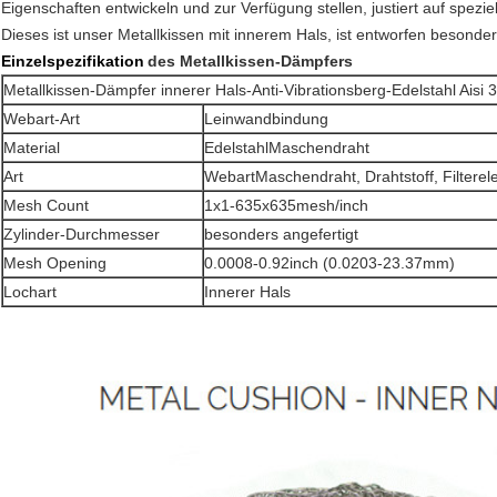
Eigenschaften entwickeln und zur Verfügung stellen, justiert auf spezi
Dieses ist unser Metallkissen mit innerem Hals, ist entworfen besonder
Einzelspezifikation
des Metallkissen-Dämpfers
Metallkissen-Dämpfer innerer Hals-Anti-Vibrationsberg-Edelstahl Aisi
Webart-Art
Leinwandbindung
Material
EdelstahlMaschendraht
Art
WebartMaschendraht, Drahtstoff, Filterel
Mesh Count
1x1-635x635mesh/inch
Zylinder-Durchmesser
besonders angefertigt
Mesh Opening
0.0008-0.92inch (0.0203-23.37mm)
Lochart
Innerer Hals