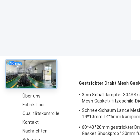
über
Gestrickter Draht Mesh Gas
3cm Schalldämpfer 304SS st
Über uns
Mesh Gasket/Hitzeschild-D
Fabrik Tour
Schnee-Schaum Lance Mesh 
Qualitätskontrolle
14*10mm 14*5mm komprimi
Kontakt
gestrickter Maschendraht-
60*40*20mm gestrickter Dr
Nachrichten
Gasket Shockproof 30mm fü
Sitemap
Schalldämpfer