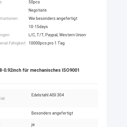
e:
50pcs
Negotiate
rmationen:
Wie besonders angefertigt
10-15days
ngen:
L/C, T/T, Paypal, Western Union
ial-Fähigkeit:
10000pcs pro 1 Tag
08-0.92inch für mechanisches ISO9001
Edelstahl AISI 304
ial:
Besonders angefertigt
:
ja