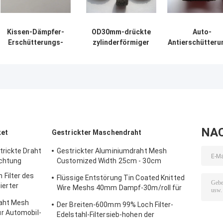
Kissen-Dämpfer-
OD30mm-drückte
Auto-
Erschütterungs-
zylinderförmiger
Antierschütteru
Berg AISI 304
Antierschütterungs-
Berg 0.08-0.5
Metallaußerhalb
Berg SS304 SS316
Röhren-
der Hals-Höhe
Maschendraht
Metallkissen
justierbar für
0.09mm - 0.55mm
Dämpfer-
Eisenbahn
zusammen
Durchmesser
50mm
NA
ket
Gestrickter Maschendraht
rickte Draht
Gestrickter Aluminiumdraht Mesh
ichtung
Customized Width 25cm - 30cm
Filtersieb-Masche
Filter des
Flüssige Entstörung Tin Coated Knitted
erter
Wire Meshs 40mm Dampf-30m/roll für
1.1mm
die Abschirmung
aht Mesh
Der Breiten-600mm 99% Loch Filter-
r Automobil-
Edelstahl-Filtersieb-hohen der