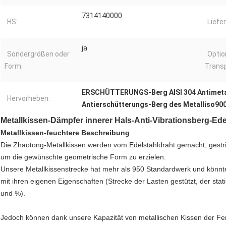
7314140000
HS:
Liefer
ja
Sondergrößen oder
Optio
Form:
Transp
ERSCHÜTTERUNGS-Berg AISI 304 Antimeta
Hervorheben:
Antierschütterungs-Berg des Metalliso90
Metallkissen-Dämpfer innerer Hals-Anti-Vibrationsberg-Ede
Metallkissen-feuchtere
Beschreibung
Die Zhaotong-Metallkissen werden vom Edelstahldraht gemacht, gest
um die gewünschte geometrische Form zu erzielen.
Unsere Metallkissenstrecke hat mehr als 950 Standardwerk und könnte 
mit ihren eigenen Eigenschaften (Strecke der Lasten gestützt, der sta
und %).
Jedoch können dank unsere Kapazität von metallischen Kissen der F