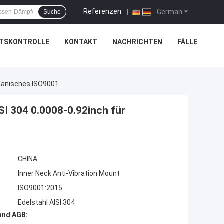
Referenzen
|
German
Suche
ÄTSKONTROLLE
KONTAKT
NACHRICHTEN
FÄLLE
chanisches ISO9001
SI 304 0.0008-0.92inch für
CHINA
Inner Neck Anti-Vibration Mount
ISO9001:2015
Edelstahl AISI 304
and AGB: