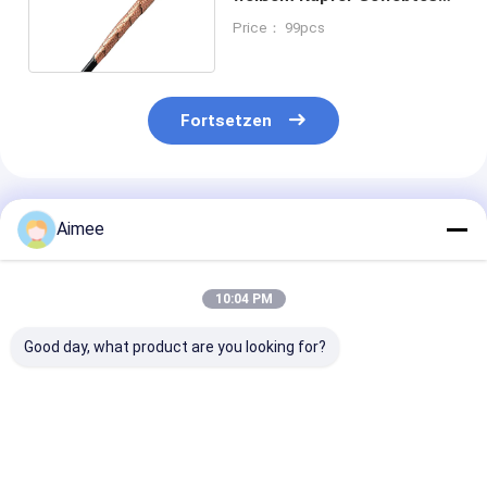
Drahtnetz von 0,11 mm
Price： 99pcs
Drahtdurchmesser
Fortsetzen
Empfohlene Produkte
Aimee
10:04 PM
Good day, what product are you looking for?
Dauerhafte
Runder Loch-Form
10-100mm Dia
Verdichte
Gewirkt Drahtnetz
Knitted Wire 
Gewirbelnetze mit
Filter ideal für
Filter hohe
einer Dicke von 10
Industrie 14mm
Entstörungsle