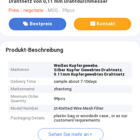
Drahtnetz von 0,11 mm Drahtdurchmesser
Preis：negotiate
MOQ：99pcs
Bestpreis
Kontakt
Produkt-Beschreibung
,
Weißes Kupfergewebe
Markieren
,
Silber Kupfer Gewebtes Drahtnetz
0.11mm Kupfergewebtes Drahtnetz
Delivery Time
sample about 7-10days
Markenname
zhaotong
Minimum Order
99pcs
Quantity
Model Number
zt-Knitted Wire Mesh Filter
plastic bag or woodedn case , or as our
Packaging Details
customers'requirements
Sehen Sie mehr an