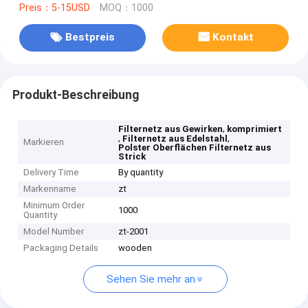
Preis：5-15USD
MOQ：1000
Bestpreis
Kontakt
Produkt-Beschreibung
,
Filternetz aus Gewirken
komprimiert
,
,
Filternetz aus Edelstahl
Markieren
Polster Oberflächen Filternetz aus
Strick
Delivery Time
By quantity
Markenname
zt
Minimum Order
1000
Quantity
Model Number
zt-2001
Packaging Details
wooden
Sehen Sie mehr an