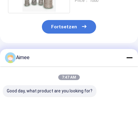
Price： 1000
Fortsetzen
Empfohlene Produkte
Aimee
7:47 AM
Good day, what product are you looking for?
Auspuffdichtungen
Ganzmetallmaschen-
Voller Edelstah
aus gestricktem
Edelstahl-
gestrickter
Edelstahl mit einem
gestrickter
Maschendraht
Durchmesser von 25
Maschendraht
Elastizitäts-
x 25 x 10 mm,
50*50mm für
Od80*25*20mm
Bestpreis
Bestpreis
Bestprei
hergestellt zur
Filtrations-
Filtrations-