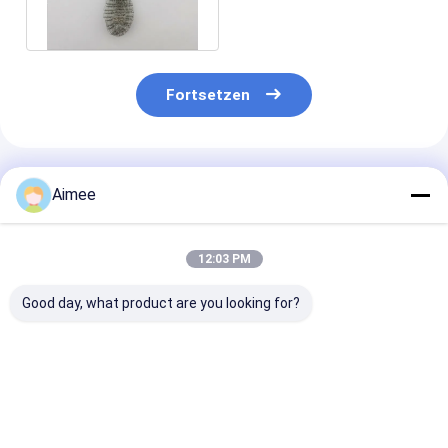
0.15mm
Fortsetzen
Empfohlene Produkte
Aimee
12:03 PM
Good day, what product are you looking for?
Auspuffdichtungen
Ganzmetallmaschen-
Voller Edelstah
aus gestricktem
Edelstahl-
gestrickter
Edelstahl mit einem
gestrickter
Maschendraht
Durchmesser von 25
Maschendraht
Elastizitäts-
x 25 x 10 mm,
50*50mm für
Od80*25*20mm
Bestpreis
Bestpreis
Bestprei