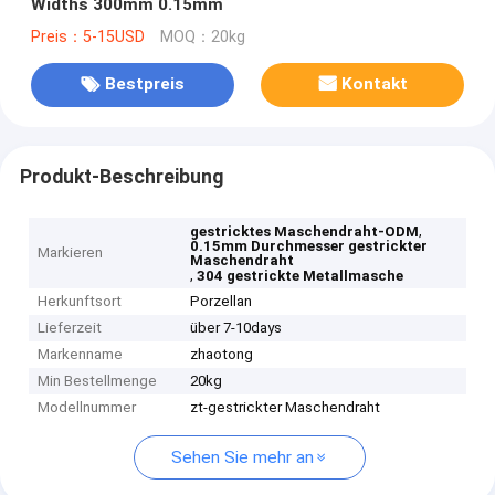
Widths 300mm 0.15mm
Preis：5-15USD
MOQ：20kg
Bestpreis
Kontakt
Produkt-Beschreibung
,
gestricktes Maschendraht-ODM
0.15mm Durchmesser gestrickter
Markieren
Maschendraht
,
304 gestrickte Metallmasche
Herkunftsort
Porzellan
Lieferzeit
über 7-10days
Markenname
zhaotong
Min Bestellmenge
20kg
Modellnummer
zt-gestrickter Maschendraht
Sehen Sie mehr an