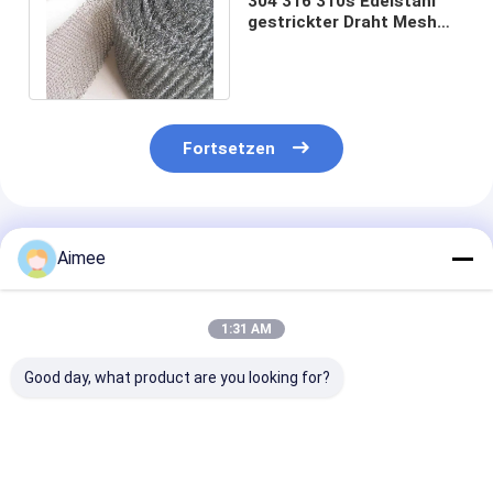
304 316 310s Edelstahl
gestrickter Draht Mesh
Emi/HF-Störung Band
abschirmend
Fortsetzen
Empfohlene Produkte
Aimee
1:31 AM
Good day, what product are you looking for?
Auspuffdichtungen
Ganzmetallmaschen-
Voller Edelstah
aus gestricktem
Edelstahl-
gestrickter