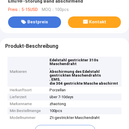
Emi/HF-Störung Band abschirmend
Preis：5-15USD
MOQ：100pcs
Bestpreis
Kontakt
Produkt-Beschreibung
Edelstahl gestrickter 310s
Maschendraht
,
Markieren
Abschirmung des Edelstahl
gestrickten Maschendrahts
,
,
EMS
die 304 gestrickte Masche abschirmt
Herkunftsort
Porzellan
Lieferzeit
über 7-10days
Markenname
zhaotong
Min Bestellmenge
100pcs
Modellnummer
Zt-gestrickter Maschendraht