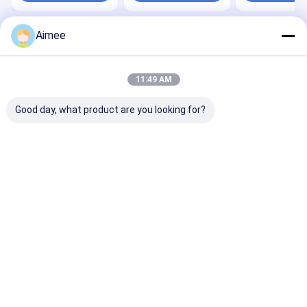
Aimee
Startseite
Über uns
Kontakt
Desktop Site
Sitemap
Datenschutzerklärung
Qualität
Gestrickter Maschendraht
China Fabrik.Copyright © 2026
11:49 AM
AnPing ZhaoTong Metals Netting Co.,Ltd. All Rights Reserved.
Good day, what product are you looking for?
Startseite
Produkte
VR Show