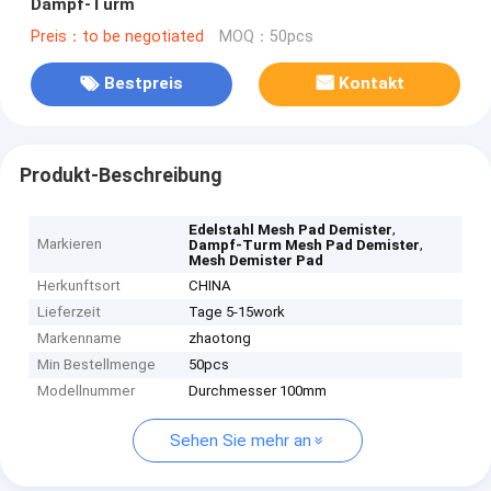
Dampf-Turm
Preis：to be negotiated
MOQ：50pcs
Bestpreis
Kontakt
Produkt-Beschreibung
,
Edelstahl Mesh Pad Demister
Markieren
,
Dampf-Turm Mesh Pad Demister
Mesh Demister Pad
Herkunftsort
CHINA
Lieferzeit
Tage 5-15work
Markenname
zhaotong
Min Bestellmenge
50pcs
Modellnummer
Durchmesser 100mm
Sehen Sie mehr an