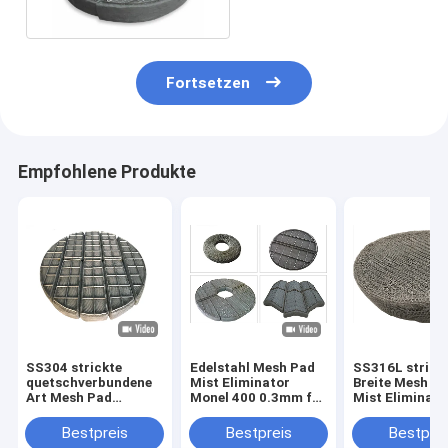
Turm
Fortsetzen
Empfohlene Produkte
SS304 strickte
Edelstahl Mesh Pad
SS316L strick
quetschverbundene
Mist Eliminator
Breite Mesh D
Art Mesh Pad
Monel 400 0.3mm für
Mist Eliminato
Demisters 600mm
chemische Spalten
500mm mit
für Erdöl
unregelmäßig
Bestpreis
Bestpreis
Bestprei
Loch