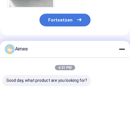
Fortsetzen
Empfohlene Produkte
Aimee
4:31 PM
Good day, what product are you looking for?
1.22m Drahtgewebe-
Quetschverbundenes
Leinwandbind
Maschendraht 40 60
304 gesponnenes
Öffnungs-Edel
Mesh Iron Chromium
Metallsieb Edelstahl-
Drahtgewebe-
Aluminum Alloy
Draht-Mesh Screens
Rolls 500 Mas
0.02mm 0.6mm
0.026mm für Fi
Bestpreis
Bestpreis
Bestprei