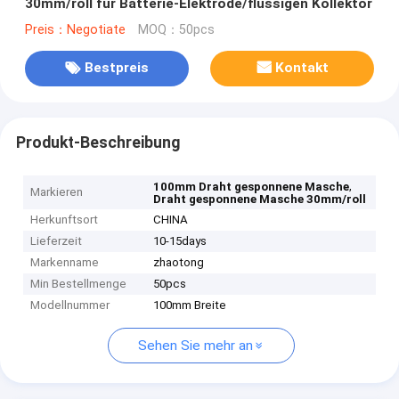
30mm/roll für Batterie-Elektrode/flüssigen Kollektor
Preis：Negotiate
MOQ：50pcs
Bestpreis
Kontakt
Produkt-Beschreibung
,
100mm Draht gesponnene Masche
Markieren
Draht gesponnene Masche 30mm/roll
Herkunftsort
CHINA
Lieferzeit
10-15days
Markenname
zhaotong
Min Bestellmenge
50pcs
Modellnummer
100mm Breite
Sehen Sie mehr an