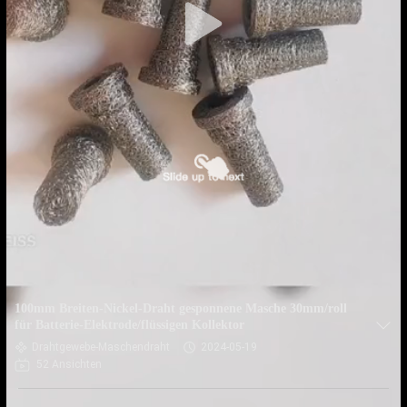
100mm Breiten-Nickel-Draht gesponnene Masche 30mm/roll
für Batterie-Elektrode/flüssigen Kollektor
Drahtgewebe-Maschendraht
2024-05-19
52 Ansichten