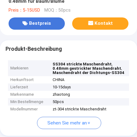
0.48mm für Baum/Blume
Preis：5-15USD
MOQ：50pcs
Bestpreis
Kontakt
Produkt-Beschreibung
,
SS304 strickte Maschendraht
Markieren
,
0.48mm gestrickter Maschendraht
Maschendraht der Dichtungs-SS304
Herkunftsort
CHINA
Lieferzeit
10-15days
Markenname
zhaotong
Min Bestellmenge
50pcs
Modellnummer
zt-304 strickte Maschendraht
Sehen Sie mehr an