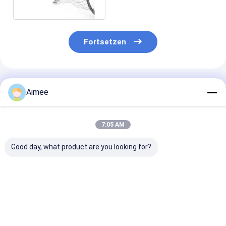
Baum/Blume
Fortsetzen
Empfohlene Produkte
Aimee
7:05 AM
Good day, what product are you looking for?
Auspuffdichtungen
Ganzmetallmaschen-
Voller Edelstah
aus gestricktem
Edelstahl-
gestrickter
Edelstahl mit einem
gestrickter
Maschendraht
Durchmesser von 25
Maschendraht
Elastizitäts-
x 25 x 10 mm,
50*50mm für
Od80*25*20mm
Bestpreis
Bestpreis
Bestprei
hergestellt zur
Filtrations-
Filtrations-