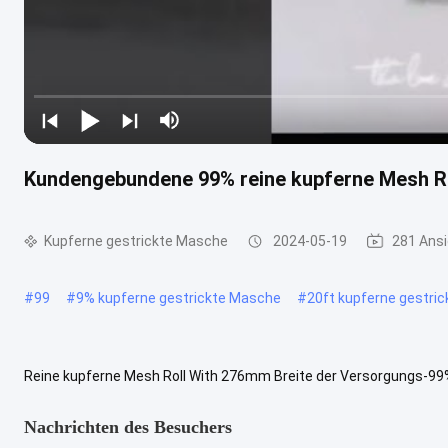
Kundengebundene 99% reine kupferne Mesh 
Kupferne gestrickte Masche
2024-05-19
281 Ans
#
99
#
9% kupferne gestrickte Masche
#
20ft kupferne gestri
Reine kupferne Mesh Roll With 276mm Breite der Versorgungs-
Description FERTIGUNG Zhaotong NAME Reine kupferne Mesh Roll W
Nachrichten des Besuchers