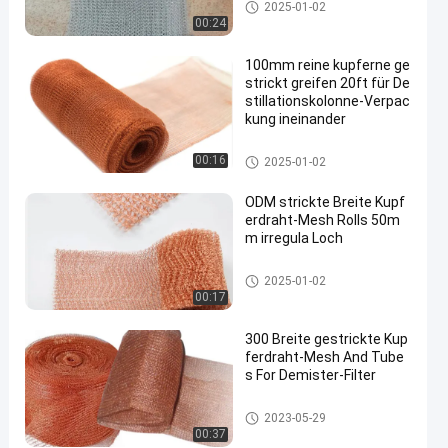
Kupferne gestrickte Masche
2025-01-02
00:24
100mm reine kupferne ge
strickt greifen 20ft für De
stillationskolonne-Verpac
kung ineinander
Kupferne gestrickte Masche
00:16
2025-01-02
ODM strickte Breite Kupf
erdraht-Mesh Rolls 50m
m irregula Loch
Kupferne gestrickte Masche
2025-01-02
00:17
300 Breite gestrickte Kup
ferdraht-Mesh And Tube
s For Demister-Filter
Kupferne gestrickte Masche
2023-05-29
00:37