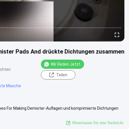
mister Pads And drückte Dichtungen zusammen
Wir Reden Jetzt.
ichten
Teilen
ckte Masche
bes For Making Demister-Auflagen und komprimierte Dichtungen
st eins der ....
Weitere Informationen
Hinterlassen Sie eine Nachricht.