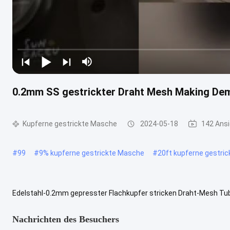
0.2mm SS gestrickter Draht Mesh Making De
Kupferne gestrickte Masche
2024-05-18
142 Ans
#
99
#
9% kupferne gestrickte Masche
#
20ft kupferne gestri
Edelstahl-0.2mm gepresster Flachkupfer stricken Draht-Mesh Tu
Kupferne gestrickte Masche einführen Kupferne gestrickte Masche i
Nachrichten des Besuchers