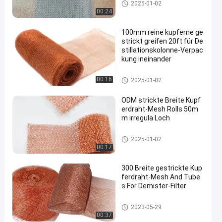
Kupferne gestrickte Masche
2025-01-02
00:24
100mm reine kupferne ge
strickt greifen 20ft für De
stillationskolonne-Verpac
kung ineinander
Kupferne gestrickte Masche
00:16
2025-01-02
ODM strickte Breite Kupf
erdraht-Mesh Rolls 50m
m irregula Loch
Kupferne gestrickte Masche
2025-01-02
00:17
300 Breite gestrickte Kup
ferdraht-Mesh And Tube
s For Demister-Filter
Kupferne gestrickte Masche
2023-05-29
00:37