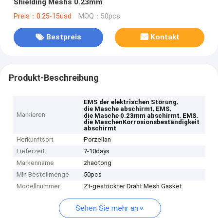
Shielding Meshs 0.23mm
Preis：0.25-15usd
MOQ：50pcs
Bestpreis
Kontakt
Produkt-Beschreibung
,
EMS der elektrischen Störung
,
,
die Masche abschirmt
EMS
Markieren
,
,
die Masche 0.23mm abschirmt
EMS
die MaschenKorrosionsbeständigkeit
abschirmt
Herkunftsort
Porzellan
Lieferzeit
7-10days
Markenname
zhaotong
Min Bestellmenge
50pcs
Modellnummer
Zt-gestrickter Draht Mesh Gasket
Sehen Sie mehr an