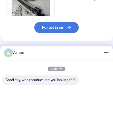
Shielding Meshs 0.23mm
Fortsetzen
Empfohlene Produkte
Aimee
3:26 PM
Good day, what product are you looking for?
Wärmeisolierende
Edelstahlbuchsen in
Edelstahl-Bus
Unterlegscheiben
Sondergröße mit
Wire Mesh All 
aus Edelstahl.
Kupfergeflecht von
Flexible
Wärmeisolierende
Od3,8–200 mm für
Waschmaschi