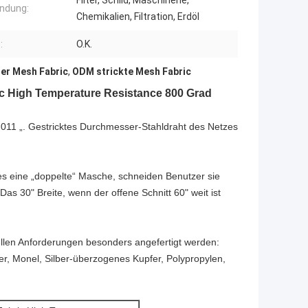
Filter, Schild, Maschinerie,
ndung:
Chemikalien, Filtration, Erdöl
:
O.K.
er Mesh Fabric
,
ODM strickte Mesh Fabric
ic High Temperature Resistance 800 Grad
.011 „. Gestricktes Durchmesser-Stahldraht des Netzes
es eine „doppelte“ Masche, schneiden Benutzer sie
as 30" Breite, wenn der offene Schnitt 60" weit ist
len Anforderungen besonders angefertigt werden:
fer, Monel, Silber-überzogenes Kupfer, Polypropylen,