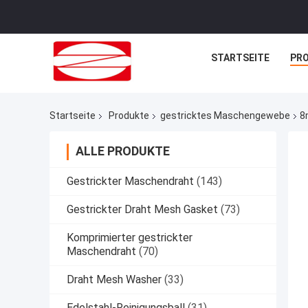
STARTSEITE
PR
Startseite
Produkte
gestricktes Maschengewebe
8
ALLE PRODUKTE
Gestrickter Maschendraht
(143)
Gestrickter Draht Mesh Gasket
(73)
Komprimierter gestrickter
Maschendraht
(70)
Draht Mesh Washer
(33)
Edelstahl-Reinigungsball
(31)