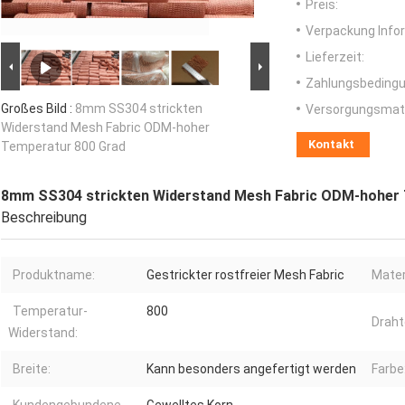
Preis:
Verpackung Info
Lieferzeit:
Zahlungsbedingu
Großes Bild :
8mm SS304 strickten
Versorgungsmater
Widerstand Mesh Fabric ODM-hoher
Kontakt
Temperatur 800 Grad
8mm SS304 strickten Widerstand Mesh Fabric ODM-hoher 
Beschreibung
Produktname:
Gestrickter rostfreier Mesh Fabric
Mater
Temperatur-
800
Drah
Widerstand:
Breite:
Kann besonders angefertigt werden
Farbe