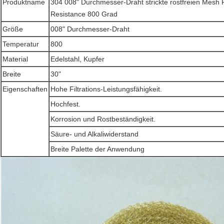
Produktname
304 008" Durchmesser-Draht strickte rostfreien Mesh 
Resistance 800 Grad
Größe
008" Durchmesser-Draht
Temperatur
800
Material
Edelstahl, Kupfer
Breite
30"
Eigenschaften
Hohe Filtrations-Leistungsfähigkeit.
Hochfest.
Korrosion und Rostbeständigkeit.
Säure- und Alkaliwiderstand
Breite Palette der Anwendung