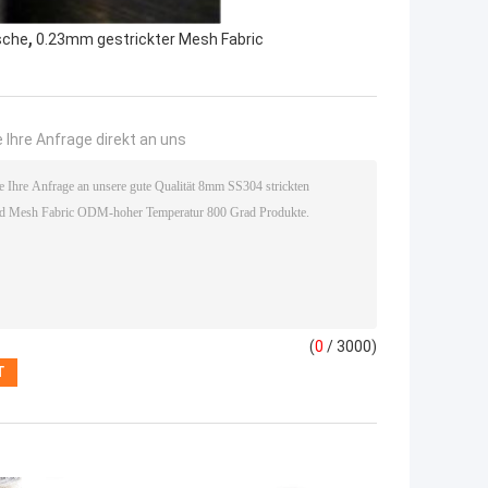
,
sche
0.23mm gestrickter Mesh Fabric
 Ihre Anfrage direkt an uns
(
0
/ 3000)