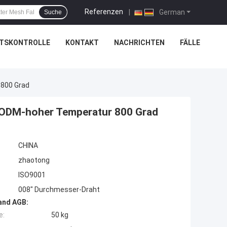
Referenzen
|
German
Suche
ÄTSKONTROLLE
KONTAKT
NACHRICHTEN
FÄLLE
 800 Grad
 ODM-hoher Temperatur 800 Grad
CHINA
zhaotong
ISO9001
008" Durchmesser-Draht
and AGB:
e:
50 kg