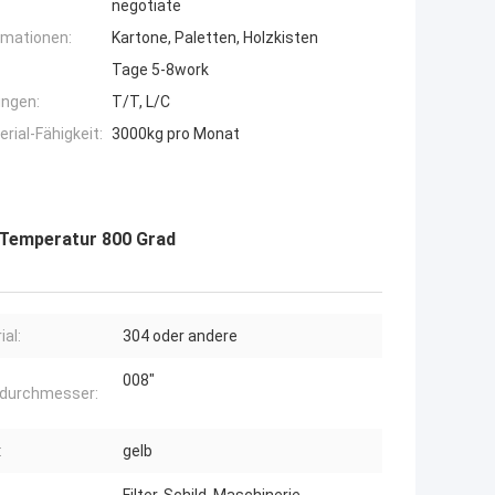
negotiate
rmationen:
Kartone, Paletten, Holzkisten
Tage 5-8work
ngen:
T/T, L/C
ial-Fähigkeit:
3000kg pro Monat
Temperatur 800 Grad
ial:
304 oder andere
008"
tdurchmesser:
:
gelb