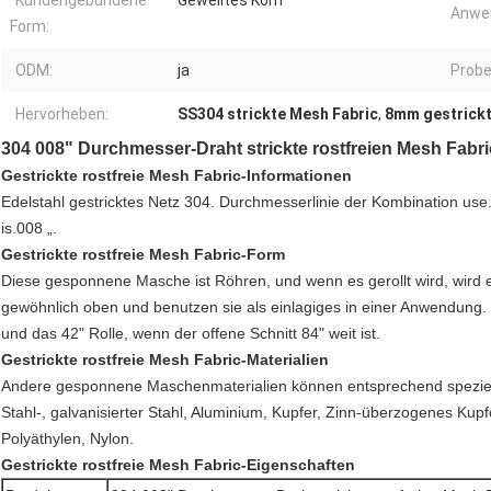
Kundengebundene
Gewelltes Korn
Anwe
Form:
ODM:
ja
Probe
Hervorheben:
SS304 strickte Mesh Fabric
,
8mm gestrickt
304 008" Durchmesser-Draht strickte rostfreien Mesh Fabr
Gestrickte rostfreie Mesh Fabric-Informationen
Edelstahl gestricktes Netz 304. Durchmesserlinie der Kombination use
is.008 „.
Gestrickte rostfreie Mesh Fabric-Form
Diese gesponnene Masche ist Röhren, und wenn es gerollt wird, wird 
gewöhnlich oben und benutzen sie als einlagiges in einer Anwendung. D
und das 42" Rolle, wenn der offene Schnitt 84" weit ist.
Gestrickte rostfreie Mesh Fabric-Materialien
Andere gesponnene Maschenmaterialien können entsprechend speziel
Stahl-, galvanisierter Stahl, Aluminium, Kupfer, Zinn-überzogenes Kup
Polyäthylen, Nylon.
Gestrickte rostfreie Mesh Fabric-
Eigenschaften