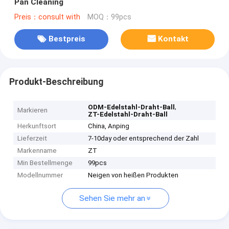
Pan Cleaning
Preis：consult with
MOQ：99pcs
Bestpreis
Kontakt
Produkt-Beschreibung
,
ODM-Edelstahl-Draht-Ball
Markieren
ZT-Edelstahl-Draht-Ball
Herkunftsort
China, Anping
Lieferzeit
7-10day oder entsprechend der Zahl
Markenname
ZT
Min Bestellmenge
99pcs
Modellnummer
Neigen von heißen Produkten
Sehen Sie mehr an