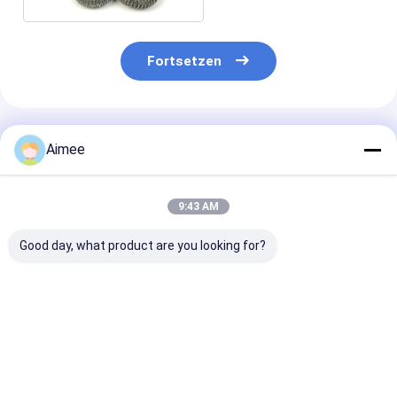
Fortsetzen
Empfohlene Produkte
Aimee
9:43 AM
Good day, what product are you looking for?
2*6cm Reinigungs-
Edelstahl-
Freie Probe
Ball Edelstahl-
Reinigungs-Ball-
Rundungs-Edel
7.5g/silberner
silberne Farbe 10g
Mesh Scourer
Metallküchen-
4cm besonders
Ribbon Like
Wäscher
angefertigt für
Filaments
Bestpreis
Bestpreis
Bestprei
Restaurant