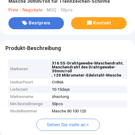
Masche 30mm/roll für Trennzeichen-Schirme
Preis：Negotiate
MOQ：50pcs
Bestpreis
Kontakt
Produkt-Beschreibung
,
316 SS-Drahtgewebe-Maschendraht
Maschendraht des Drahtgewebe-
Markieren
30mm/roll
,
120 Mikrometer-Edelstahl-Masche
Herkunftsort
CHINA
Lieferzeit
10-15days
Markenname
zhaotong
Min Bestellmenge
50pcs
Modellnummer
Masche 80 100 120
Sehen Sie mehr an