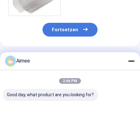
Trennzeichen-Schirme
Fortsetzen
Empfohlene Produkte
Aimee
2:46 PM
Good day, what product are you looking for?
1.22m Drahtgewebe-
Quetschverbundenes
Leinwandbind
Maschendraht 40 60
304 gesponnenes
Öffnungs-Edel
Mesh Iron Chromium
Metallsieb Edelstahl-
Drahtgewebe-
Aluminum Alloy
Draht-Mesh Screens
Rolls 500 Mas
0.02mm 0.6mm
0.026mm für Fi
Bestpreis
Bestpreis
Bestprei