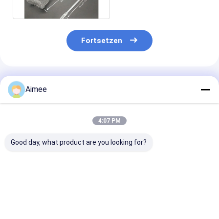
Fortsetzen
Empfohlene Produkte
Aimee
4:07 PM
Good day, what product are you looking for?
35*16mm Draht
Komprimierter
Thermische
Mesh
gestrickter Ersatz-
Expansions-Dr
Washers/Scheiben
Hochdruckreiniger
Mesh Spring
EMC-Dichtung für
Draht-Mesh Washer
Washers Vibra
Schild senken
Dias 14mm 0.3mm
Absorbing
Bestpreis
Bestpreis
Bestprei
Frequenzen
SS