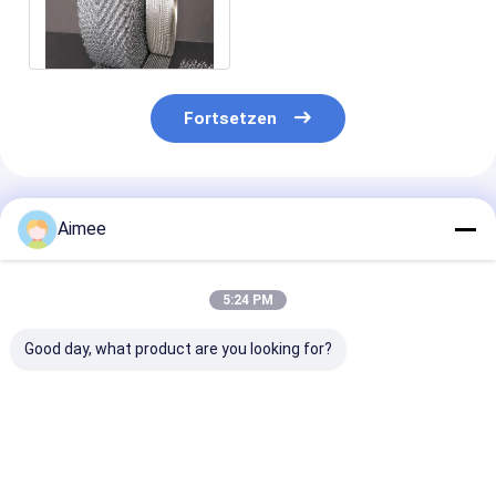
0.20mm 95% für
Katalysator-Masche
Fortsetzen
Empfohlene Produkte
Aimee
5:24 PM
Good day, what product are you looking for?
Kabel gestrickter
Edelstahl gestrickte
Kupferner
Draht-Mesh
Breite 0.28mm
gestrickter Dr
Shielding Stainless
Draht-Mesh Tape
Mesh Tape Wid
Steel Corrosions-
Rolls 30mm
500mm 37mm