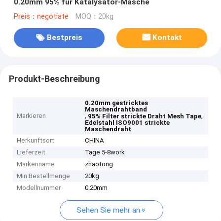
0.20mm 95% für Katalysator-Masche
Preis：negotiate
MOQ：20kg
Bestpreis
Kontakt
Produkt-Beschreibung
0.20mm gestricktes
Maschendrahtband
Markieren
,
,
95% Filter strickte Draht Mesh Tape
Edelstahl ISO9001 strickte
Maschendraht
Herkunftsort
CHINA
Lieferzeit
Tage 5-8work
Markenname
zhaotong
Min Bestellmenge
20kg
Modellnummer
0.20mm
Sehen Sie mehr an