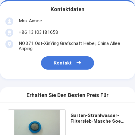
Kontaktdaten
Mrs. Aimee
+86 13103181658
NO.371 Ost-XinYing Grafschaft Hebei, China Allee
Anping
Kontakt
Erhalten Sie Den Besten Preis Für
Garten-Strahlwasser-
Filtersieb-Masche Soem-
ODM-Logo
60Mesh/0.18mm