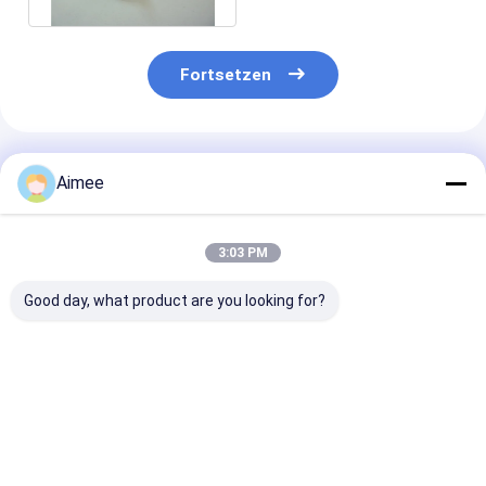
Fortsetzen
Empfohlene Produkte
Aimee
3:03 PM
Good day, what product are you looking for?
1.22m Drahtgewebe-
Quetschverbundenes
Leinwandbind
Maschendraht 40 60
304 gesponnenes
Öffnungs-Edel
Mesh Iron Chromium
Metallsieb Edelstahl-
Drahtgewebe-
Aluminum Alloy
Draht-Mesh Screens
Rolls 500 Mas
0.02mm 0.6mm
0.026mm für Fi
Bestpreis
Bestpreis
Bestprei