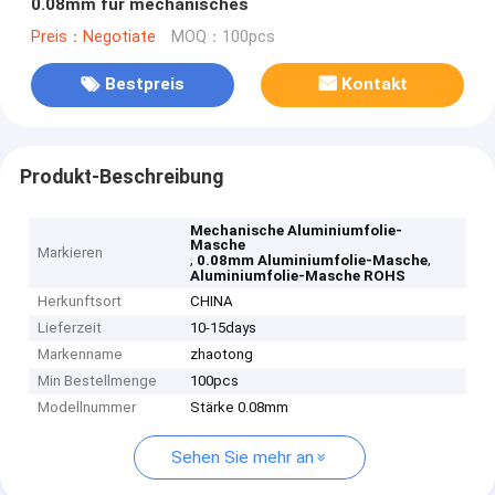
0.08mm für mechanisches
Preis：Negotiate
MOQ：100pcs
Bestpreis
Kontakt
Produkt-Beschreibung
Mechanische Aluminiumfolie-
Masche
Markieren
,
,
0.08mm Aluminiumfolie-Masche
Aluminiumfolie-Masche ROHS
Herkunftsort
CHINA
Lieferzeit
10-15days
Markenname
zhaotong
Min Bestellmenge
100pcs
Modellnummer
Stärke 0.08mm
Sehen Sie mehr an