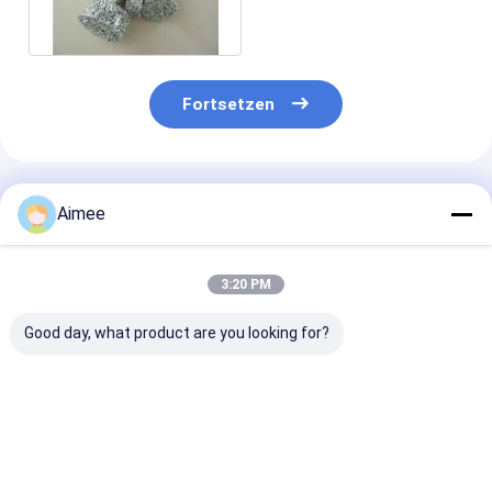
mechanisches
Fortsetzen
Empfohlene Produkte
Aimee
3:20 PM
Good day, what product are you looking for?
Mehrschichtige
Aktivkohle-
0.05mm 80m
Aluminium- Filter-
Aluminiumfolie-
prägeartige
Masche, 0.05mm
Masche 0.05mm für
Aluminiumfoli
Ausdehnungs-
Küchen-Fett-Filter
erweiterte
Metall-Mesh For
Masche/Ausde
Bestpreis
Bestpreis
Bestprei