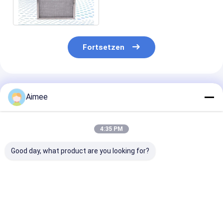
Soem/ODM für Heizung
Fortsetzen
Empfohlene Produkte
Aimee
4:35 PM
Good day, what product are you looking for?
Mehrschichtiges
33mm 70
Dauerhaftes
Aluminiumfilter-
Mikrometer-
Aluminiumstär
Masche Soem
Aluminium- Metall-
Band filter-Me
drückte
Mesh Multi Layers
Microwave Ov
Bienenwaben-
For Kitchen-
0.05mm wie F
Bestpreis
Bestpreis
Bestprei