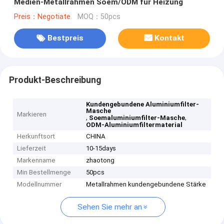
Medien-Metallrahmen Soem/ODM für Heizung
Preis：Negotiate
MOQ：50pcs
Bestpreis
Kontakt
Produkt-Beschreibung
Kundengebundene Aluminiumfilter-
Masche
Markieren
,
,
Soemaluminiumfilter-Masche
ODM-Aluminiumfiltermaterial
Herkunftsort
CHINA
Lieferzeit
10-15days
Markenname
zhaotong
Min Bestellmenge
50pcs
Modellnummer
Metallrahmen kundengebundene Stärke
Sehen Sie mehr an