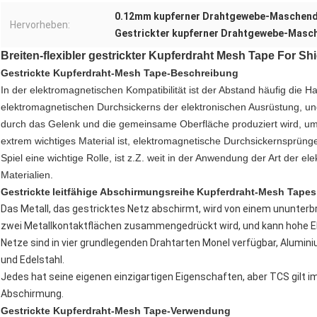
0.12mm kupferner Drahtgewebe-Maschend
Hervorheben:
Gestrickter kupferner Drahtgewebe-Masc
Breiten-flexibler gestrickter Kupferdraht Mesh Tape For
Gestrickte Kupferdraht-Mesh Tape-
Beschreibung
In der elektromagnetischen Kompatibilität ist der Abstand häufig die 
elektromagnetischen Durchsickerns der elektronischen Ausrüstung, und
durch das Gelenk und die gemeinsame Oberfläche produziert wird, um d
extrem wichtiges Material ist, elektromagnetische Durchsickernsprün
Spiel eine wichtige Rolle, ist z.Z. weit in der Anwendung der Art der 
Materialien.
Gestrickte
leitfähige Abschirmungsreihe
Kupferdraht-Mesh Tapes
Das Metall, das gestricktes Netz abschirmt, wird von einem ununte
zwei Metallkontaktflächen zusammengedrückt wird, und kann hohe EM
Netze sind in vier grundlegenden Drahtarten Monel verfügbar, Aluminiu
und Edelstahl.
Jedes hat seine eigenen einzigartigen Eigenschaften, aber TCS gilt 
Abschirmung.
Gestrickte Kupferdraht-Mesh Tape-
Verwendung