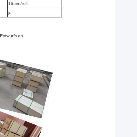
16.5m/roll
ja
 Entwurfs an.