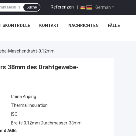
Referenzen
|
German
Suche
ÄTSKONTROLLE
KONTAKT
NACHRICHTEN
FÄLLE
ewebe-Maschendraht-0.12mm
sers 38mm des Drahtgewebe-
China Anping
Thermal Insulation
ISO
Breite 0.12mm Durchmesser-38mm
and AGB: