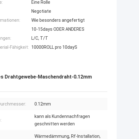
e:
Eine Rolle
Negotiate
rmationen:
Wie besonders angefertigt
10-15days ODER ANDERES
ngen:
L/C, T/T
ial-Fähigkeit:
10000ROLL pro 10dayS
 des Drahtgewebe-Maschendraht-0.12mm
Durchmesser:
0.12mm
kann als Kundennachfragen
:
geschnitten werden
Wärmedämmung, Rf-Installation,