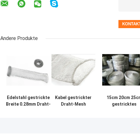
Andere Produkte
Edelstahl gestrickte
Kabel gestrickter
15cm 20cm 25c
Breite 0.28mm Draht-
Draht-Mesh
gestricktes
Mesh Tape Rolls 30mm
Shielding
unregelmäßige
besonders angefertigt
Stainless Steel
Loch Draht-Mes
zur
Corrosions-
Tapes SS304
Schädlingsbekämpfung
Widerstand