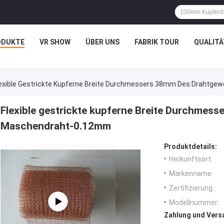
ODUKTE
VR SHOW
ÜBER UNS
FABRIK TOUR
QUALIT
lexible Gestrickte Kupferne Breite Durchmessers 38mm Des Drahtg
Flexible gestrickte kupferne Breite Durchmes
Maschendraht-0.12mm
Produktdetails:
Herkunftsort:
Markenname:
Zertifizierung:
Modellnummer:
Zahlung und Vers