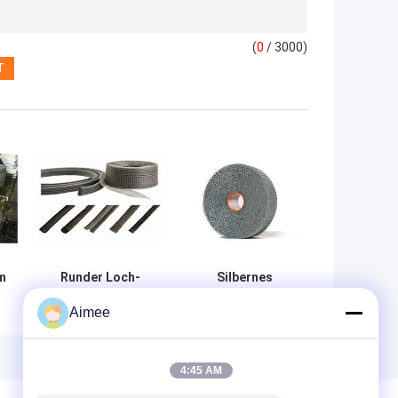
(
0
/ 3000)
m
Runder Loch-
Silbernes
Kern-Draht Mesh
gestricktes
Aimee
s
Tape, Monel, der
Sonnenblende-
h
Mesh Tape 0.08-
Filetarbeit Soem
0.55mm
Draht-Mesh
abschirmt
Tapes 2m 3m
4:45 AM
200m im Freien