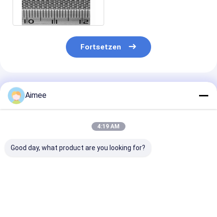
Stainless Steel 0.025mm
-1.8mm
Fortsetzen
Empfohlene Produkte
Aimee
4:19 AM
Good day, what product are you looking for?
1.22m Drahtgewebe-
Quetschverbundenes
Leinwandbind
Maschendraht 40 60
304 gesponnenes
Öffnungs-Edel
Mesh Iron Chromium
Metallsieb Edelstahl-
Drahtgewebe-
Aluminum Alloy
Draht-Mesh Screens
Rolls 500 Mas
0.02mm 0.6mm
0.026mm für Fi
Bestpreis
Bestpreis
Bestprei