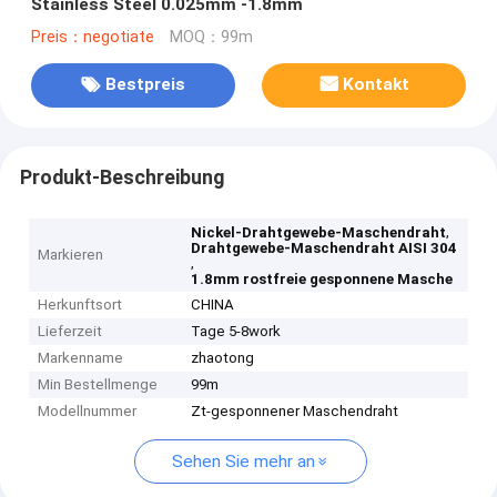
Stainless Steel 0.025mm -1.8mm
Preis：negotiate
MOQ：99m
Bestpreis
Kontakt
Produkt-Beschreibung
,
Nickel-Drahtgewebe-Maschendraht
Drahtgewebe-Maschendraht AISI 304
Markieren
,
1.8mm rostfreie gesponnene Masche
Herkunftsort
CHINA
Lieferzeit
Tage 5-8work
Markenname
zhaotong
Min Bestellmenge
99m
Modellnummer
Zt-gesponnener Maschendraht
Sehen Sie mehr an