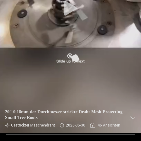
20" 0.18mm der Durchmesser strickte Draht Mesh Protecting
Small Tree Roots
Gestrickter Maschendraht
2025-05-30
46 Ansichten