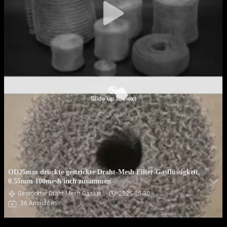
OD25mm drückte gestrickte Draht-Mesh Filter-Gasflüssigkeit
0.55mm 100mesh/inch zusammen
Gestrickter Draht Mesh Gasket
2025-05-30
36 Ansichten