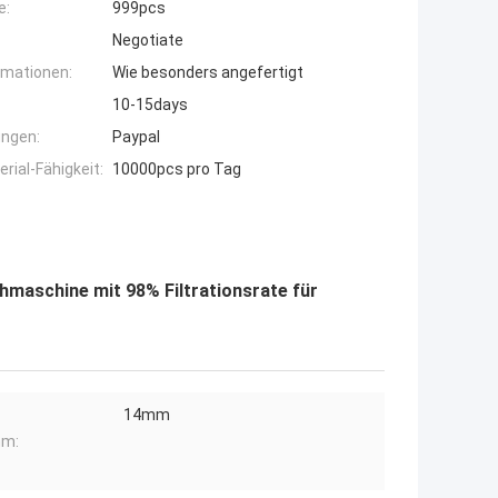
e:
999pcs
Negotiate
rmationen:
Wie besonders angefertigt
10-15days
ngen:
Paypal
ial-Fähigkeit:
10000pcs pro Tag
aschine mit 98% Filtrationsrate für
14mm
hm: