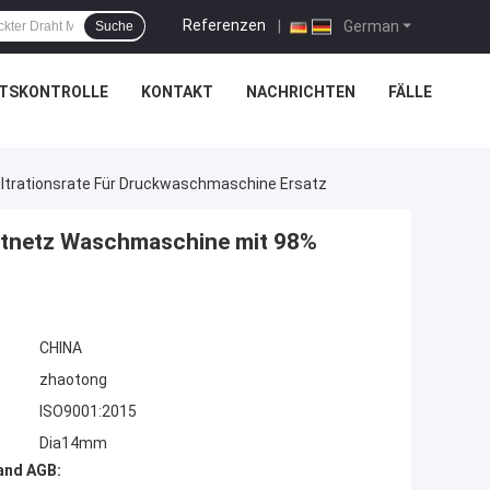
Referenzen
|
German
Suche
ÄTSKONTROLLE
KONTAKT
NACHRICHTEN
FÄLLE
trationsrate Für Druckwaschmaschine Ersatz
htnetz Waschmaschine mit 98%
z
CHINA
zhaotong
ISO9001:2015
Dia14mm
and AGB: