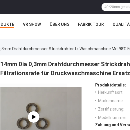
ODUKTE
VR SHOW
ÜBER UNS
FABRIK TOUR
QUALIT
,3mm Drahtdurchmesser Strickdrahtnetz Waschmaschine Mit 98% Fil
14mm Dia 0,3mm Drahtdurchmesser Strickdra
Filtrationsrate für Druckwaschmaschine Ersat
Produktdetails:
Herkunftsort:
Markenname:
Zertifizierung:
Modellnummer:
Zahlung und Vers