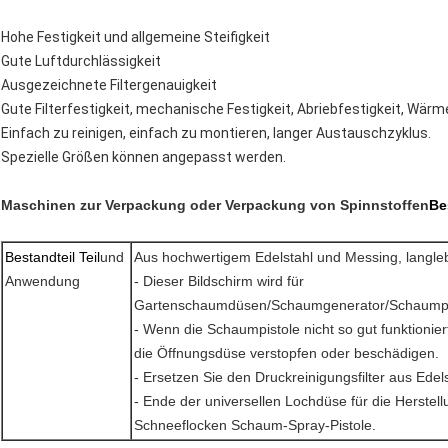
Hohe Festigkeit und allgemeine Steifigkeit
Gute Luftdurchlässigkeit
Ausgezeichnete Filtergenauigkeit
Gute Filterfestigkeit, mechanische Festigkeit, Abriebfestigkeit, Wär
Einfach zu reinigen, einfach zu montieren, langer Austauschzyklus.
Spezielle Größen können angepasst werden.
Maschinen zur Verpackung oder Verpackung von Spinnstoffen
Be
Bestandteil
Teil
und
Aus hochwertigem Edelstahl und Messing, langleb
Anwendung
- Dieser Bildschirm wird für
Gartenschaumdüsen/Schaumgenerator/Schaumpis
- Wenn die Schaumpistole nicht so gut funktionie
die Öffnungsdüse verstopfen oder beschädigen.
- Ersetzen Sie den Druckreinigungsfilter aus Edels
- Ende der universellen Lochdüse für die Herste
Schneeflocken Schaum-Spray-Pistole.