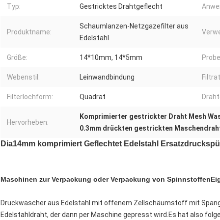
Typ:
Gestricktes Drahtgeflecht
Anwe
Schaumlanzen-Netzgazefilter aus
Produktname:
Verw
Edelstahl
Größe:
14*10mm, 14*5mm
Probe
Webenstil:
Leinwandbindung
Filtra
Filterlochform:
Quadrat
Drah
Komprimierter gestrickter Draht Mesh Wa
Hervorheben:
0.3mm drückten gestrickten Maschendra
Dia14mm komprimiert Geflechtet Edelstahl Ersatzdrucksp
Maschinen zur Verpackung oder Verpackung von Spinnstoffen
Ei
Druckwascher aus Edelstahl mit offenem Zellschäumstoff mit Spang
Edelstahldraht, der dann per Maschine gepresst wird.Es hat also fol