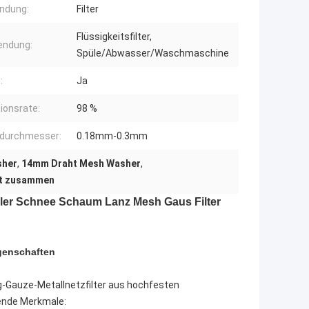
ndung:
Filter
Flüssigkeitsfilter,
endung:
Spüle/Abwasser/Waschmaschine
:
Ja
tionsrate:
98 %
tdurchmesser:
0.18mm-0.3mm
sher
,
14mm Draht Mesh Washer
,
ht zusammen
üler Schnee Schaum Lanz Mesh Gaus Filter
genschaften
-Gauze-Metallnetzfilter aus hochfesten
gende Merkmale: