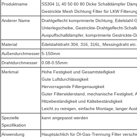
Produktname
SS304 1L 40 50 60 80 Dicke Schalldämpfer Däm
Gestrickte Mesh Dichtung Filter für LKW Filterun
Anderer Name
Drahtgeflecht komprimierte Dichtung, Edelstahl-G
Unterlegscheibe, Gestrickte-Drahtgeflecht-Schal
Auspuffschalldämpfer, komprimierte Gestrickte-D
Material
Edelstahldraht 304, 316, 316L, Messingdraht etc.
Außendurchmesser
5-150mm
Drahtdurchmesser
0.08-0.55mm
Merkmal
Hohe Festigkeit und Gesamtsteifigkeit
Gute Luftdurchlässigkeit
Hervorragende Filtergenauigkeit
Guter Filterwiderstand, mechanische Festigkeit, A
Hitzebeständigkeit und Kältebeständigkeit
Leicht zu reinigen, einfache Montage, langer Aus
Spezielle
kann angepasst werden
Spezifikation
Anwendung
Hauptsächlich für Öl-Gas-Trennung Filter versc