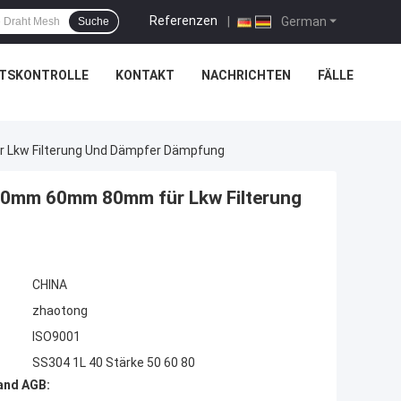
Referenzen
|
German
Suche
ÄTSKONTROLLE
KONTAKT
NACHRICHTEN
FÄLLE
 Lkw Filterung Und Dämpfer Dämpfung
 50mm 60mm 80mm für Lkw Filterung
CHINA
zhaotong
ISO9001
SS304 1L 40 Stärke 50 60 80
and AGB: