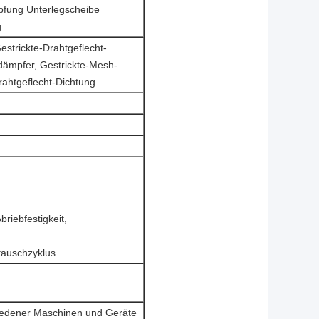
pfung Unterlegscheibe
g
estrickte-Drahtgeflecht-
ldämpfer, Gestrickte-Mesh-
rahtgeflecht-Dichtung
briebfestigkeit,
tauschzyklus
hiedener Maschinen und Geräte