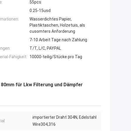
e:
55pcs
0.25-15usd
rmationen:
Wasserdichtes Papier,
Plastiktaschen, Holzetuis, als
cusomters Anforderung
7-10 Arbeit Tage nach Zahlung
ngen:
T/T, L/C, PAYPAL
ial-Fähigkeit:
10000-teilig/Stücke pro Tag
80mm für Lkw Filterung und Dämpfer
importierter Draht 304N, Edelstahl
ial:
Wire304,316