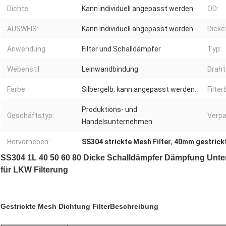
Dichte:
Kann individuell angepasst werden
OD:
AUSWEIS:
Kann individuell angepasst werden
Dicke
Anwendung:
Filter und Schalldämpfer
Typ:
Webenstil:
Leinwandbindung
Drah
Farbe:
Silbergelb, kann angepasst werden.
Filte
Produktions- und
Geschäftstyp:
Verpa
Handelsunternehmen
Hervorheben:
SS304 strickte Mesh Filter
,
40mm gestrickt
SS304 1L 40 50 60 80 Dicke Schalldämpfer Dämpfung Unter
für LKW Filterung
Gestrickte Mesh Dichtung Filter
Beschreibung